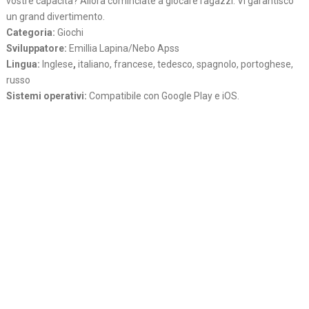
vostre capacita? Allora cominciate a giocare ragazzi. Vi garantisco
un grand divertimento.
Categoria:
Giochi
Sviluppatore:
Emillia Lapina/Nebo Apss
Lingua:
Inglese
,
italiano, francese, tedesco, spagnolo, portoghese,
russo
Sistemi operativi:
Compatibile con Google Play e iOS.