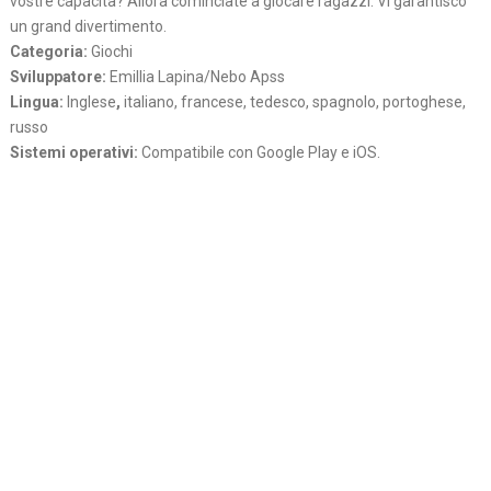
vostre capacita? Allora cominciate a giocare ragazzi. Vi garantisco
un grand divertimento.
Categoria:
Giochi
Sviluppatore:
Emillia Lapina/Nebo Apss
Lingua:
Inglese
,
italiano, francese, tedesco, spagnolo, portoghese,
russo
Sistemi operativi:
Compatibile con Google Play e iOS.