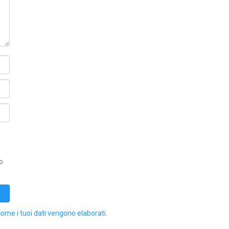
o
come i tuoi dati vengono elaborati
.