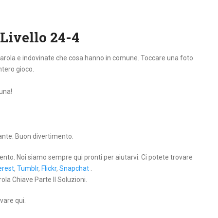
 Livello 24-4
 parola e indovinate che cosa hanno in comune. Toccare una foto
intero gioco.
tuna!
lante. Buon divertimento.
ento. Noi siamo sempre qui pronti per aiutarvi. Ci potete trovare
erest
,
Tumblr
,
Flickr
,
Snapchat
.
ola Chiave Parte II Soluzioni.
vare qui.