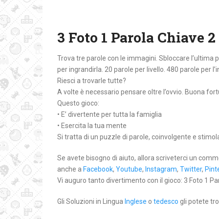
3 Foto 1 Parola Chiave 2
Trova tre parole con le immagini. Sbloccare l’ultima
per ingrandirla. 20 parole per livello. 480 parole per l’
Riesci a trovarle tutte?
A volte è necessario pensare oltre l’ovvio. Buona for
Questo gioco:
• E’ divertente per tutta la famiglia
• Esercita la tua mente
Si tratta di un puzzle di parole, coinvolgente e stimo
Se avete bisogno di aiuto, allora scriveterci un comm
anche a
Facebook
,
Youtube
,
Instagram
,
Twitter
,
Pint
Vi auguro tanto divertimento con il gioco: 3 Foto 1 Par
Gli Soluzioni in Lingua
Inglese
o
tedesco
gli potete tro