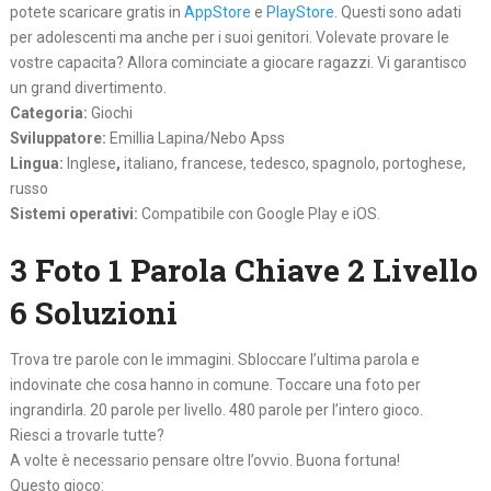
potete scaricare gratis in
AppStore
e
PlayStore
. Questi sono adati
per adolescenti ma anche per i suoi genitori. Volevate provare le
vostre capacita? Allora cominciate a giocare ragazzi. Vi garantisco
un grand divertimento.
Categoria:
Giochi
Sviluppatore:
Emillia Lapina/Nebo Apss
Lingua:
Inglese
,
italiano, francese, tedesco, spagnolo, portoghese,
russo
Sistemi operativi:
Compatibile con Google Play e iOS.
3 Foto 1 Parola Chiave 2 Livello
6 Soluzioni
Trova tre parole con le immagini. Sbloccare l’ultima parola e
indovinate che cosa hanno in comune. Toccare una foto per
ingrandirla. 20 parole per livello. 480 parole per l’intero gioco.
Riesci a trovarle tutte?
A volte è necessario pensare oltre l’ovvio. Buona fortuna!
Questo gioco: