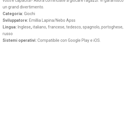
vostre capacita? Allora cominciate a giocare ragazzi. Vi garantisco
un grand divertimento.
Categoria:
Giochi
Sviluppatore:
Emillia Lapina/Nebo Apss
Lingua:
Inglese
,
italiano, francese, tedesco, spagnolo, portoghese,
russo
Sistemi operativi:
Compatibile con Google Play e iOS.