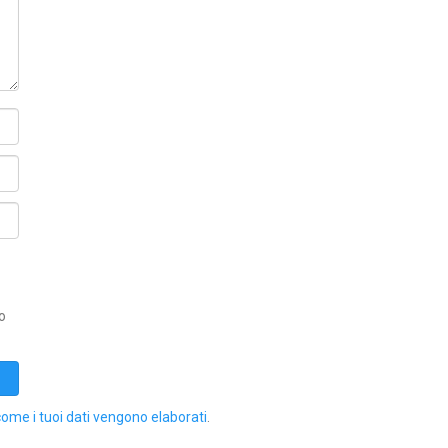
o
come i tuoi dati vengono elaborati
.