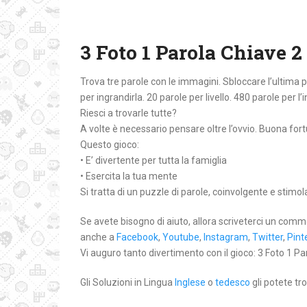
3 Foto 1 Parola Chiave 2 
Trova tre parole con le immagini. Sbloccare l’ultima
per ingrandirla. 20 parole per livello. 480 parole per l’
Riesci a trovarle tutte?
A volte è necessario pensare oltre l’ovvio. Buona for
Questo gioco:
• E’ divertente per tutta la famiglia
• Esercita la tua mente
Si tratta di un puzzle di parole, coinvolgente e stimo
Se avete bisogno di aiuto, allora scriveterci un comm
anche a
Facebook
,
Youtube
,
Instagram
,
Twitter
,
Pint
Vi auguro tanto divertimento con il gioco: 3 Foto 1 Par
Gli Soluzioni in Lingua
Inglese
o
tedesco
gli potete tro