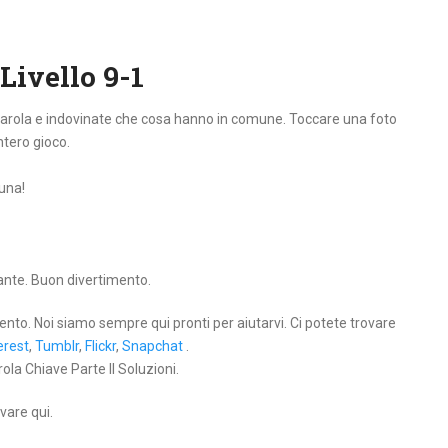
Livello 9-1
 parola e indovinate che cosa hanno in comune. Toccare una foto
intero gioco.
tuna!
lante. Buon divertimento.
ento. Noi siamo sempre qui pronti per aiutarvi. Ci potete trovare
erest
,
Tumblr
,
Flickr
,
Snapchat
.
ola Chiave Parte II Soluzioni.
vare qui.