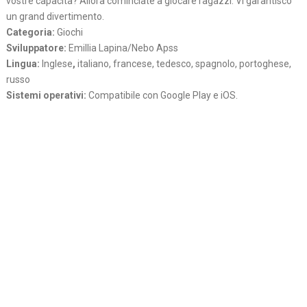
vostre capacita? Allora cominciate a giocare ragazzi. Vi garantisco
un grand divertimento.
Categoria:
Giochi
Sviluppatore:
Emillia Lapina/Nebo Apss
Lingua:
Inglese
,
italiano, francese, tedesco, spagnolo, portoghese,
russo
Sistemi operativi:
Compatibile con Google Play e iOS.