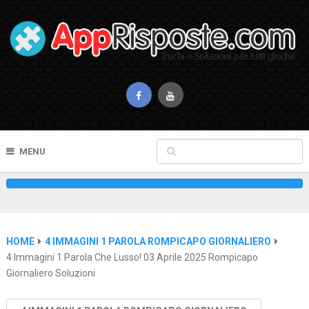
MENU
HOME
4 IMMAGINI 1 PAROLA ROMPICAPO GIORNALIERO
4 Immagini 1 Parola Che Lusso! 03 Aprile 2025 Rompicapo
Giornaliero Soluzioni