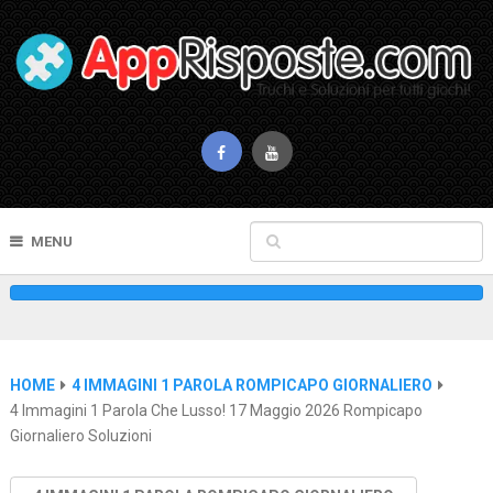
MENU
HOME
4 IMMAGINI 1 PAROLA ROMPICAPO GIORNALIERO
4 Immagini 1 Parola Che Lusso! 17 Maggio 2026 Rompicapo
Giornaliero Soluzioni