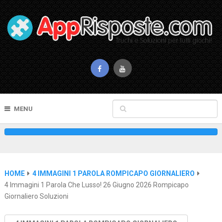
MENU
HOME
4 IMMAGINI 1 PAROLA ROMPICAPO GIORNALIERO
4 Immagini 1 Parola Che Lusso! 26 Giugno 2026 Rompicapo
Giornaliero Soluzioni