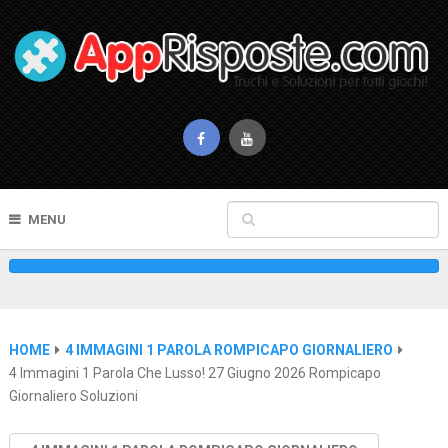
MENU
HOME
4 IMMAGINI 1 PAROLA ROMPICAPO GIORNALIERO
4 Immagini 1 Parola Che Lusso! 27 Giugno 2026 Rompicapo
Giornaliero Soluzioni