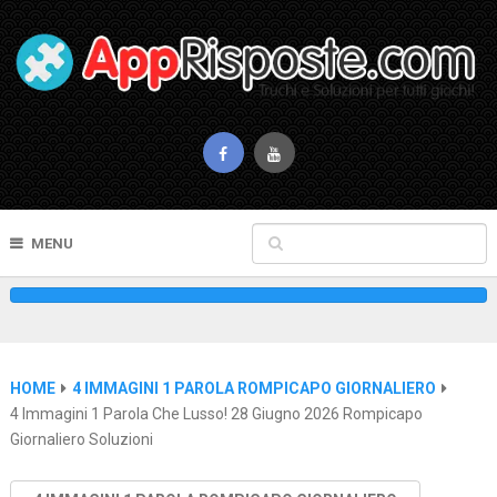
MENU
HOME
4 IMMAGINI 1 PAROLA ROMPICAPO GIORNALIERO
4 Immagini 1 Parola Che Lusso! 28 Giugno 2026 Rompicapo
Giornaliero Soluzioni