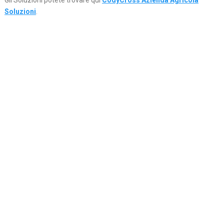
Gli Soluzioni potete trovare qui
CodyCross Azienda Agricola
Soluzioni
.