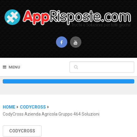
MENU
HOME
CODYCROSS
CodyCross Azienda Agricola Gruppo 464 Soluzioni
CODYCROSS