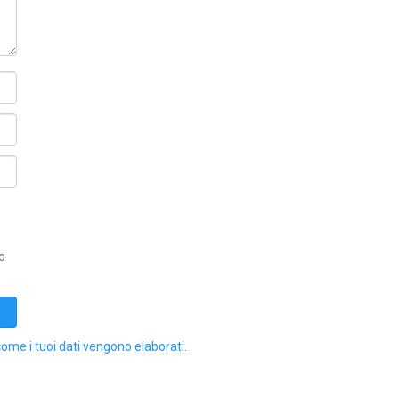
o
come i tuoi dati vengono elaborati
.