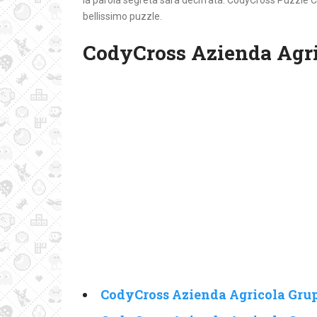
la parola segreta sarà decifrata. CodyCross Puzzle C
bellissimo puzzle.
CodyCross Azienda Agri
CodyCross Azienda Agricola Grup