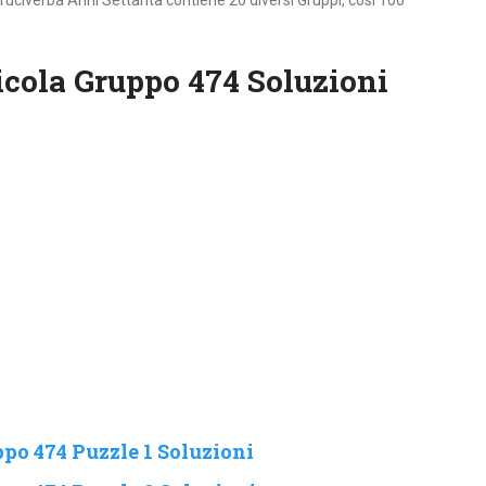
ruciverba Anni Settanta contiene 20 diversi Gruppi, cosi 100
cola Gruppo 474 Soluzioni
po 474 Puzzle 1 Soluzioni