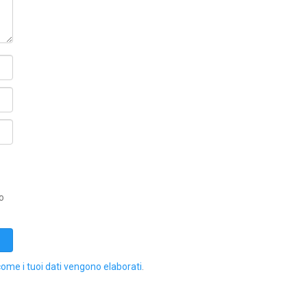
o
come i tuoi dati vengono elaborati
.