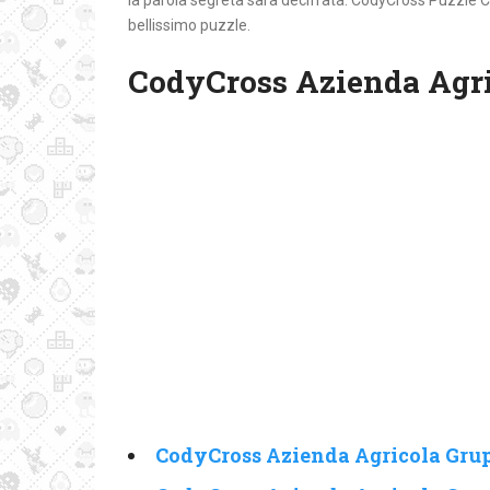
la parola segreta sarà decifrata. CodyCross Puzzle C
bellissimo puzzle.
CodyCross Azienda Agri
CodyCross Azienda Agricola Grup