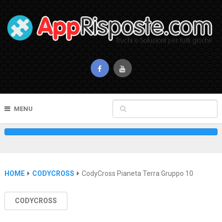
MENU
HOME
CODYCROSS
CodyCross Pianeta Terra Gruppo 10
CODYCROSS