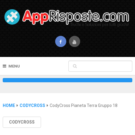
MENU
HOME
CODYCROSS
CodyCross Pianeta Terra Gruppo 18
CODYCROSS