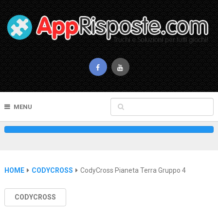
MENU
HOME
CODYCROSS
CodyCross Pianeta Terra Gruppo 4
CODYCROSS