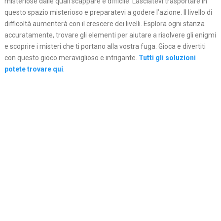
misteriose dalle quali scappare e difficile. Lasciatevi trasportare in
questo spazio misterioso e preparatevi a godere l’azione. Il livello di
difficoltà aumenterà con il crescere dei livelli. Esplora ogni stanza
accuratamente, trovare gli elementi per aiutare a risolvere gli enigmi
e scoprire i misteri che ti portano alla vostra fuga. Gioca e divertiti
con questo gioco meraviglioso e intrigante.
Tutti gli soluzioni
potete trovare qui
.