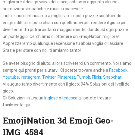
migliorare il design visivo del gioco, abbiamo aggiunto alcune
animazioni simpatiche e musica piacevole.
Inoltre, noi continuiamo a migliorare i nostri puzzle sostituendo
enigmi difficili e poco chiari con quelli nuovi per rendere il gioco più
divertente. Tu potrai aiutarci maggiormente, dando ad ogni puzzle
un punteggio. Cerchiamo di ottenere un EmojiNation migliore!
Apprezzeremo qualunque recensione tu abbia voglia di lasciare.
Grazie per stare con noi, ti amiamo tanto!
Se avete bisogno di aiuto, allora scriveterci un commento. Noi siamo
sempre qui pronti per aiutarvi. Ci potete trovare anche a
Facebook
,
Youtube
,
Instagram
,
Twitter
,
Pinterest
,
Tumblr
,
Flickr
,
Snapchat
.
Vi auguro tanto divertimento con il gioco: 94% Soluzioni dei livelli del
gioco.
Gli Soluzioni in Lingua
Inglese
o
tedesco
gli potete trovare
facilmente qui.
EmojiNation 3d Emoji Geo-
IMG_4584