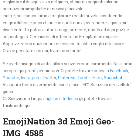
migliorare il design visivo del gioco, abbiamo aggiunto alcune
animazioni simpatiche e musica piacevole.
Inoltre, noi continuiamo a migliorare i nostri puzzle sostituendo
enigmi difficili e poco chiari con quelli nuovi per rendere il gioco più
divertente. Tu potrai aiutarci maggiormente, dando ad ogni puzzle
un punteggio. Cerchiamo di ottenere un EmojiNation migliore!
Apprezzeremo qualunque recensione tu abbia voglia di lasciare.
Grazie per stare con noi, ti amiamo tanto!
Se avete bisogno di aiuto, allora scriveterci un commento. Noi siamo
sempre qui pronti per aiutarvi. Ci potete trovare anche a
Facebook
,
Youtube
,
Instagram
,
Twitter
,
Pinterest
,
Tumblr
,
Flickr
,
Snapchat
.
Vi auguro tanto divertimento con il gioco: 94% Soluzioni dei livelli del
gioco.
Gli Soluzioni in Lingua
Inglese
o
tedesco
gli potete trovare
facilmente qui.
EmojiNation 3d Emoji Geo-
IMG_4585