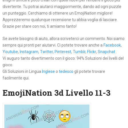
enigmi difficili e poco chiari con quelli nuovi per rendere il gioco più
divertente. Tu potrai aiutarci maggiormente, dando ad ogni puzzle
un punteggio. Cerchiamo di ottenere un EmojiNation migliore!
Apprezzeremo qualunque recensione tu abbia voglia di lasciare.
Grazie per stare con noi, ti amiamo tanto!
Se avete bisogno di aiuto, allora scriveterci un commento. Noi siamo
sempre qui pronti per aiutarvi. Ci potete trovare anche a
Facebook
,
Youtube
,
Instagram
,
Twitter
,
Pinterest
,
Tumblr
,
Flickr
,
Snapchat
.
Vi auguro tanto divertimento con il gioco: 94% Soluzioni dei livelli del
gioco.
Gli Soluzioni in Lingua
Inglese
o
tedesco
gli potete trovare
facilmente qui.
EmojiNation 3d Livello 11-3