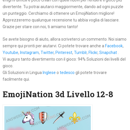
enigmi difficili e poco chiari con quelli nuovi per rendere il gioco più
divertente. Tu potrai aiutarci maggiormente, dando ad ogni puzzle
un punteggio. Cerchiamo di ottenere un EmojiNation migliore!
Apprezzeremo qualunque recensione tu abbia voglia di lasciare.
Grazie per stare con noi, ti amiamo tanto!
Se avete bisogno di aiuto, allora scriveterci un commento. Noi siamo
sempre qui pronti per aiutarvi. Ci potete trovare anche a
Facebook
,
Youtube
,
Instagram
,
Twitter
,
Pinterest
,
Tumblr
,
Flickr
,
Snapchat
.
Vi auguro tanto divertimento con il gioco: 94% Soluzioni dei livelli del
gioco.
Gli Soluzioni in Lingua
Inglese
o
tedesco
gli potete trovare
facilmente qui.
EmojiNation 3d Livello 12-8