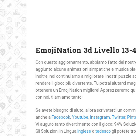
EmojiNation 3d Livello 13-
Con questo aggiornamento, abbiamo fatto del nostro m
aggiunto alcune animazioni simpatiche e musica pia
Inoltre, noi continuiamo a migliorare i nostri puzzle so
rendere il gioco più divertente. Tu potrai aiutarci 
ottenere un EmojiNation migliore! Apprezzeremo qual
con noi, ti amiamo tanto!
Se avete bisogno di aiuto, allora scriveterci un comm
anche a
Facebook
,
Youtube
,
Instagram
,
Twitter
,
Pint
Vi auguro tanto divertimento con il gioco: 94% Soluzioni
Gli Soluzioni in Lingua
Inglese
o
tedesco
gli potete tr