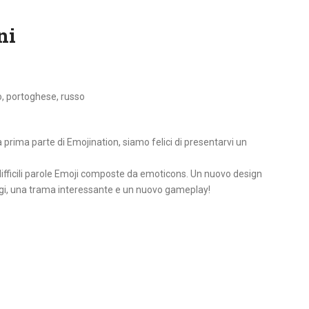
ni
o, portoghese, russo
 prima parte di Emojination, siamo felici di presentarvi un
 o difficili parole Emoji composte da emoticons. Un nuovo design
gi, una trama interessante e un nuovo gameplay!