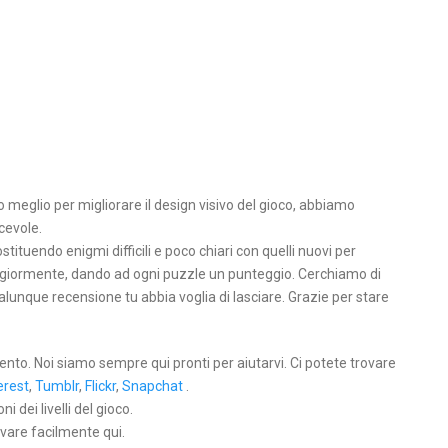
4
eglio per migliorare il design visivo del gioco, abbiamo
cevole.
stituendo enigmi difficili e poco chiari con quelli nuovi per
maggiormente, dando ad ogni puzzle un punteggio. Cerchiamo di
unque recensione tu abbia voglia di lasciare. Grazie per stare
ento. Noi siamo sempre qui pronti per aiutarvi. Ci potete trovare
erest
,
Tumblr
,
Flickr
,
Snapchat
.
 dei livelli del gioco.
ovare facilmente qui.