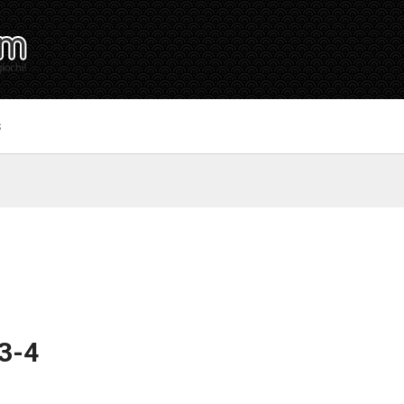
S
13-4