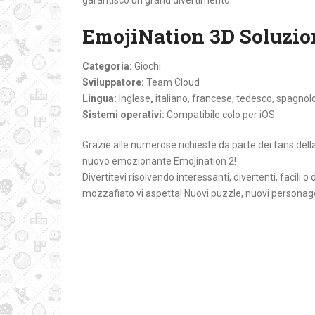
garantisco un grand divertimento.
EmojiNation 3D Soluzio
Categoria:
Giochi
Sviluppatore:
Team Cloud
Lingua:
Inglese
,
italiano, francese, tedesco, spagnol
Sistemi operativi:
Compatibile colo per iOS.
Grazie alle numerose richieste da parte dei fans della
nuovo emozionante Emojination 2!
Divertitevi risolvendo interessanti, divertenti, facili
mozzafiato vi aspetta! Nuovi puzzle, nuovi personag