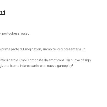
ni
o, portoghese, russo
 prima parte di Emojination, siamo felici di presentarvi un
 o difficili parole Emoji composte da emoticons. Un nuovo design
gi, una trama interessante e un nuovo gameplay!