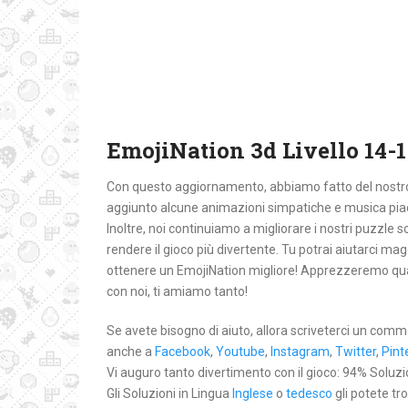
EmojiNation 3d Livello 14-1
Con questo aggiornamento, abbiamo fatto del nostro m
aggiunto alcune animazioni simpatiche e musica pia
Inoltre, noi continuiamo a migliorare i nostri puzzle so
rendere il gioco più divertente. Tu potrai aiutarci 
ottenere un EmojiNation migliore! Apprezzeremo qual
con noi, ti amiamo tanto!
Se avete bisogno di aiuto, allora scriveterci un comm
anche a
Facebook
,
Youtube
,
Instagram
,
Twitter
,
Pint
Vi auguro tanto divertimento con il gioco: 94% Soluzioni
Gli Soluzioni in Lingua
Inglese
o
tedesco
gli potete tr