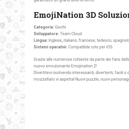
garantisco un grand divertimento.
EmojiNation 3D Soluzio
Categoria:
Giochi
Sviluppatore:
Team Cloud
Lingua:
Inglese
,
italiano, francese, tedesco, spagnol
Sistemi operativi:
Compatibile colo per iOS.
Grazie alle numerose richieste da parte dei fans della
nuovo emozionante Emojination 2!
Divertitevi risolvendo interessanti, divertenti, facili
mozzafiato vi aspetta! Nuovi puzzle, nuovi personag