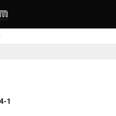
S
14-1