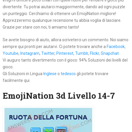
enigmi difficili e poco chiari con quelli nuovi per rendere il gioco più
divertente. Tu potrai aiutarci maggiormente, dando ad ogni puzzle
un punteggio. Cerchiamo di ottenere un EmojiNation migliore!
Apprezzeremo qualunque recensione tu abbia voglia di lasciare.
Grazie per stare con noi, ti amiamo tanto!
Se avete bisogno di aiuto, allora scriveterci un commento. Noi siamo
sempre qui pronti per aiutarvi. Ci potete trovare anche a
Facebook
,
Youtube
,
Instagram
,
Twitter
,
Pinterest
,
Tumblr
,
Flickr
,
Snapchat
.
Vi auguro tanto divertimento con il gioco: 94% Soluzioni dei livelli del
gioco.
Gli Soluzioni in Lingua
Inglese
o
tedesco
gli potete trovare
facilmente qui.
EmojiNation 3d Livello 14-7