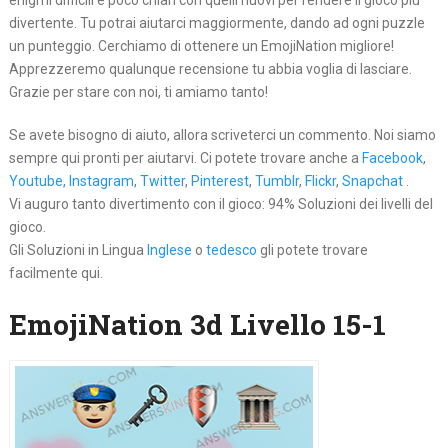
enigmi difficili e poco chiari con quelli nuovi per rendere il gioco più
divertente. Tu potrai aiutarci maggiormente, dando ad ogni puzzle
un punteggio. Cerchiamo di ottenere un EmojiNation migliore!
Apprezzeremo qualunque recensione tu abbia voglia di lasciare.
Grazie per stare con noi, ti amiamo tanto!
Se avete bisogno di aiuto, allora scriveterci un commento. Noi siamo
sempre qui pronti per aiutarvi. Ci potete trovare anche a
Facebook
,
Youtube
,
Instagram
,
Twitter
,
Pinterest
,
Tumblr
,
Flickr
,
Snapchat
.
Vi auguro tanto divertimento con il gioco: 94% Soluzioni dei livelli del
gioco.
Gli Soluzioni in Lingua
Inglese
o
tedesco
gli potete trovare
facilmente qui.
EmojiNation 3d Livello 15-1