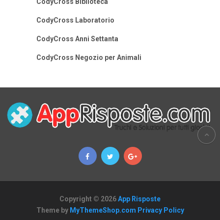
CodyCross Biblioteca
CodyCross Laboratorio
CodyCross Anni Settanta
CodyCross Negozio per Animali
Copyright © 2026
App Risposte
Theme by
MyThemeShop.com
Privacy Policy