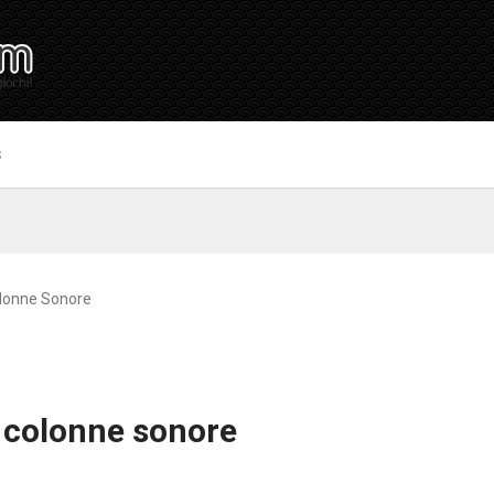
S
olonne Sonore
 colonne sonore