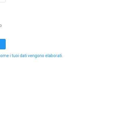
o
come i tuoi dati vengono elaborati
.