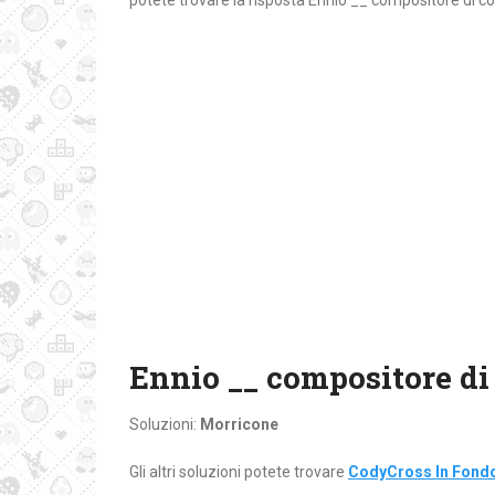
potete trovare la risposta Ennio __ compositore di c
Ennio __ compositore di
Soluzioni:
Morricone
Gli altri soluzioni potete trovare
CodyCross In Fondo