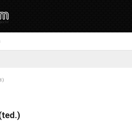
S
d.)
(ted.)