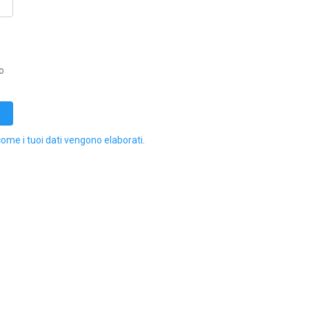
o
come i tuoi dati vengono elaborati
.