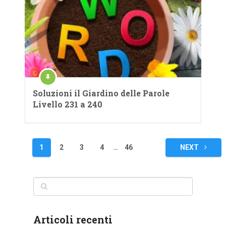
Soluzioni il Giardino delle Parole
Livello 231 a 240
Navigazione
1
2
3
4
…
46
NEXT
articoli
Articoli recenti