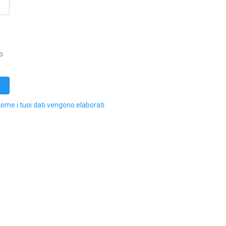
o
come i tuoi dati vengono elaborati
.