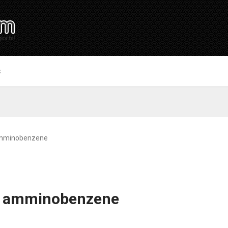
S
Amminobenzene
e amminobenzene