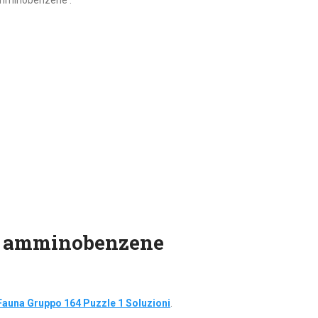
 amminobenzene :
e amminobenzene
Fauna Gruppo 164 Puzzle 1 Soluzioni
.