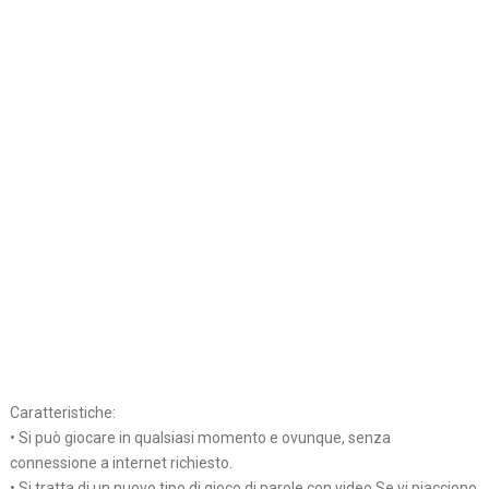
Caratteristiche:
• Si può giocare in qualsiasi momento e ovunque, senza
connessione a internet richiesto.
• Si tratta di un nuovo tipo di gioco di parole con video.Se vi piacciono