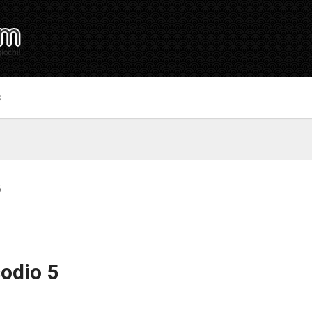
S
5
sodio 5