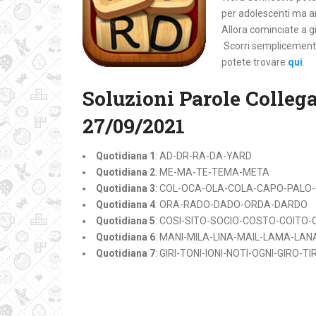
per adolescenti ma an
Allora cominciate a gi
Scorri semplicemente 
potete trovare
qui
.
Soluzioni Parole Colleg
27/09/2021
Quotidiana 1
: AD-DR-RA-DA-YARD
Quotidiana 2
: ME-MA-TE-TEMA-META
Quotidiana 3
: COL-OCA-OLA-COLA-CAPO-PALO
Quotidiana 4
: ORA-RADO-DADO-ORDA-DARDO
Quotidiana 5
: COSI-SITO-SOCIO-COSTO-COITO
Quotidiana 6
: MANI-MILA-LINA-MAIL-LAMA-LA
Quotidiana 7
: GIRI-TONI-IONI-NOTI-OGNI-GIRO-