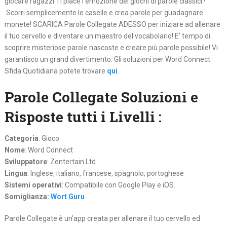
giocare ragazzi.Ti piace l’emozione dei giochi di parole classici?
Scorri semplicemente le caselle e crea parole per guadagnare
monete! SCARICA Parole Collegate ADESSO per iniziare ad allenare
il tuo cervello e diventare un maestro del vocabolario! E’ tempo di
scoprire misteriose parole nascoste e creare più parole possibile! Vi
garantisco un grand divertimento. Gli soluzioni per Word Connect
Sfida Quotidiana potete trovare
qui
.
Parole Collegate Soluzioni e
Risposte tutti i Livelli :
Categoria
: Gioco
Nome
: Word Connect
Sviluppatore
: Zentertain Ltd
Lingua
: Inglese, italiano, francese, spagnolo, portoghese
Sistemi operativi
: Compatibile con Google Play e iOS.
Somiglianza:
Wort Guru
Parole Collegate è un’app creata per allenare il tuo cervello ed