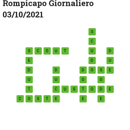
Rompicapo Giornaliero
03/10/2021
S
C
S
C
O
U
T
U
D
E
D
U
D
D
D
O
S
E
U
U
O
O
T
C
U
S
T
O
D
E
C
O
S
T
E
E
E