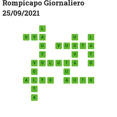
Rompicapo Giornaliero
25/09/2021
L
U
V
A
U
L
U
V
U
O
T
A
T
V
T
V
O
L
U
T
A
O
O
U
A
L
T
O
A
U
T
O
T
A