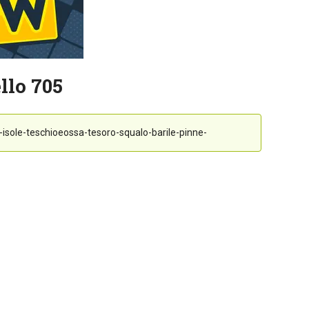
llo 705
a-isole-teschioeossa-tesoro-squalo-barile-pinne-