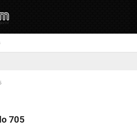
S
5
lo 705