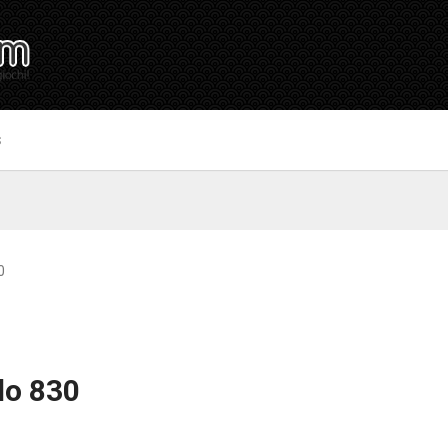
S
0
lo 830