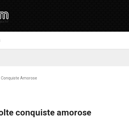
S
te Conquiste Amorose
molte conquiste amorose