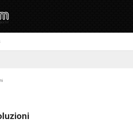
S
ni
oluzioni