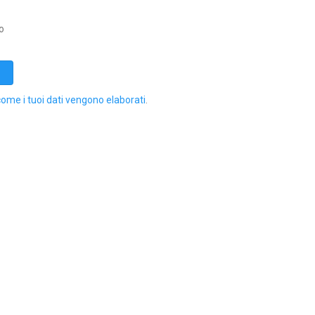
o
come i tuoi dati vengono elaborati
.