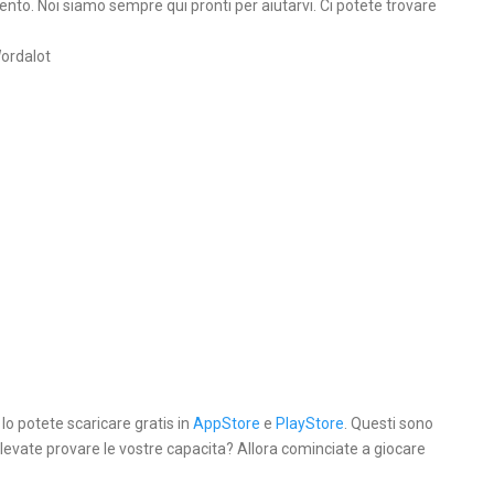
ento. Noi siamo sempre qui pronti per aiutarvi. Ci potete trovare
Wordalot
 lo potete scaricare gratis in
AppStore
e
PlayStore
. Questi sono
olevate provare le vostre capacita? Allora cominciate a giocare