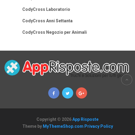
CodyCross Laboratorio
CodyCross Anni Settanta
CodyCross Negozio per Animali
Copyright © 2026
App Risposte
Theme by
MyThemeShop.com
Privacy Policy