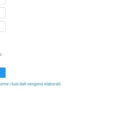
o
come i tuoi dati vengono elaborati
.