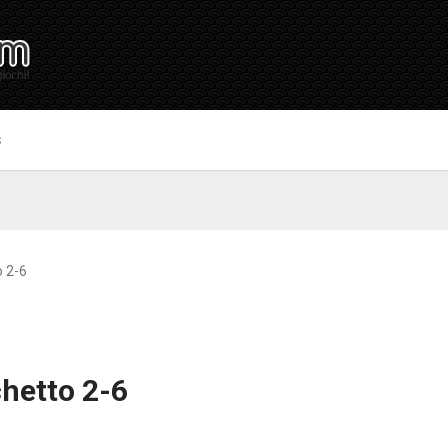
S
o 2-6
hetto 2-6