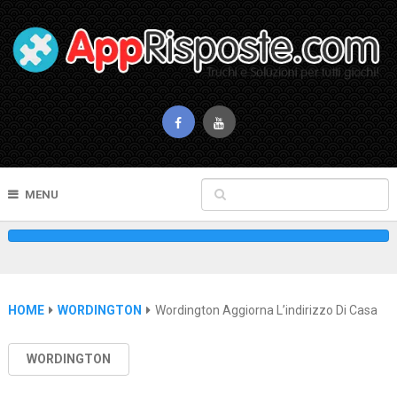
MENU
HOME
WORDINGTON
Wordington Aggiorna L’indirizzo Di Casa
WORDINGTON