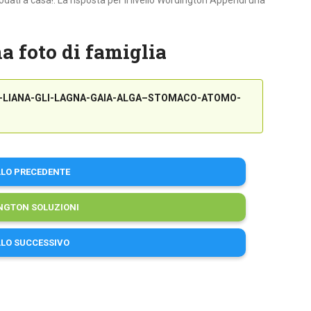
dati a casa!. La risposta per il livello Wordington Appendi una
 foto di famiglia
A-LIANA-GLI-LAGNA-GAIA-ALGA–STOMACO-ATOMO-
LLO PRECEDENTE
NGTON SOLUZIONI
LLO SUCCESSIVO