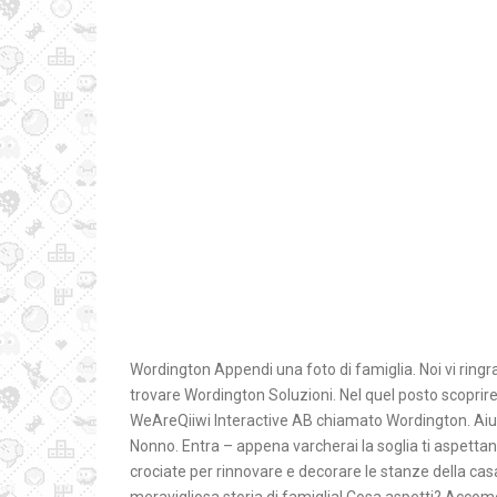
Wordington Appendi una foto di famiglia. Noi vi ringr
trovare Wordington Soluzioni. Nel quel posto scoprir
WeAreQiiwi Interactive AB chiamato Wordington. Aiut
Nonno. Entra – appena varcherai la soglia ti aspettano
crociate per rinnovare e decorare le stanze della c