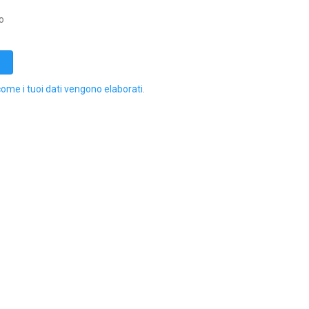
o
come i tuoi dati vengono elaborati
.