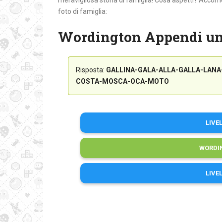
meravigliosa storia di famiglia! Cosa aspetti? Accomo
foto di famiglia:
Wordington Appendi una
Risposta:
GALLINA-GALA-ALLA-GALLA-LAN
COSTA-MOSCA-OCA-MOTO
LIVE
WORDI
LIVE