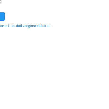
o
come i tuoi dati vengono elaborati
.