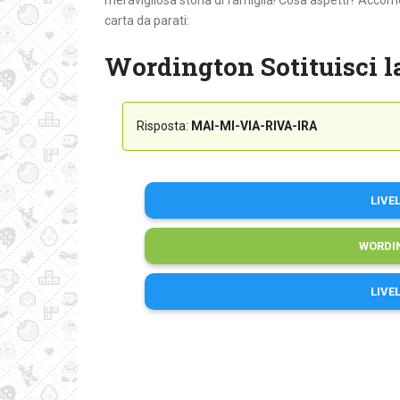
meravigliosa storia di famiglia! Cosa aspetti? Accomoda
carta da parati:
Wordington Sotituisci la
Risposta:
MAI-MI-VIA-RIVA-IRA
LIVE
WORDI
LIVE