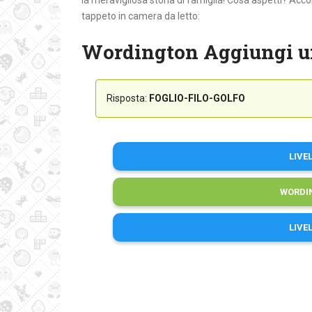
la meravigliosa storia di famiglia! Cosa aspetti? Acco
tappeto in camera da letto:
Wordington Aggiungi un
Risposta:
FOGLIO-FILO-GOLFO
LIVE
WORDI
LIVE