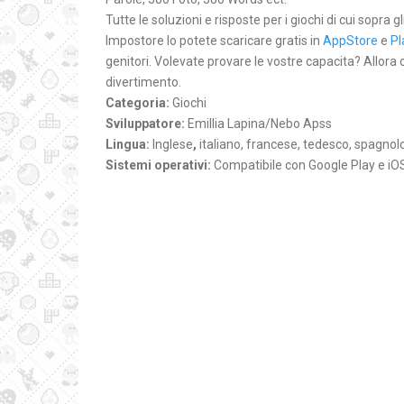
Tutte le soluzioni e risposte per i giochi di cui sopra g
Impostore lo potete scaricare gratis in
AppStore
e
Pl
genitori. Volevate provare le vostre capacita? Allora
divertimento.
Categoria:
Giochi
Sviluppatore:
Emillia Lapina/Nebo Apss
Lingua:
Inglese
,
italiano, francese, tedesco, spagnol
Sistemi operativi:
Compatibile con Google Play e iO