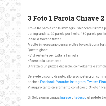
3 Foto 1 Parola Chiave 2 
Trova tre parole con le immagini. Sbloccare l’ultima
per ingrandirla. 20 parole per livello. 480 parole per l’
Riesci a trovarle tutte?
A volte è necessario pensare oltre l’ovvio. Buona for
Questo gioco:
• E’ divertente per tutta la famiglia
• Esercita la tua mente
Si tratta di un puzzle di parole, coinvolgente e stimo
Se avete bisogno di aiuto, allora scriveterci un comm
anche a
Facebook
,
Youtube
,
Instagram
,
Twitter
,
Pint
Vi auguro tanto divertimento con il gioco: 3 Foto 1 Par
Gli Soluzioni in Lingua
Inglese
o
tedesco
gli potete tro