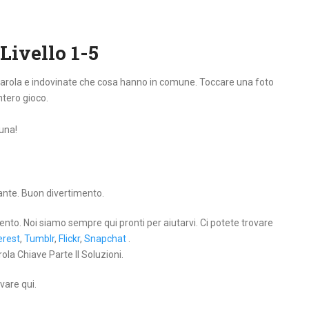
Livello 1-5
 parola e indovinate che cosa hanno in comune. Toccare una foto
intero gioco.
tuna!
lante. Buon divertimento.
ento. Noi siamo sempre qui pronti per aiutarvi. Ci potete trovare
erest
,
Tumblr
,
Flickr
,
Snapchat
.
ola Chiave Parte II Soluzioni.
vare qui.