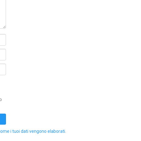
o
come i tuoi dati vengono elaborati
.