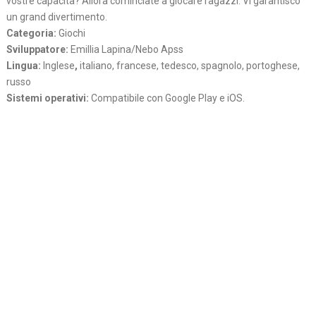
vostre capacita? Allora cominciate a giocare ragazzi. Vi garantisco
un grand divertimento.
Categoria:
Giochi
Sviluppatore:
Emillia Lapina/Nebo Apss
Lingua:
Inglese
,
italiano, francese, tedesco, spagnolo, portoghese,
russo
Sistemi operativi:
Compatibile con Google Play e iOS.